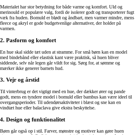
Materialet har stor betydning for både varme og komfort. Uld og
merinould er populære valg, fordi de isolerer godt og transporterer fugt
væk fra huden. Bomuld er blødt og åndbart, men varmer mindre, mens
fleece og akryl er gode budgetvenlige alternativer, der holder på
varmen.
2. Pasform og komfort
En hue skal sidde tæt uden at stramme. For små børn kan en model
med bindebånd eller elastisk kant være praktisk, så huen bliver
siddende, selv når legen går vildt for sig. Sørg for, at sømme og
mærker ikke generer barnets hud.
3. Vejr og årstid
Til vinterbrug er det vigtigt med en hue, der dækker ører og pande
godt, mens en tyndere model i bomuld eller bambus kan være ideel til
overgangsperioder. Til udendørsaktiviteter i blæst og sne kan en
vindtæt hue eller balaclava give ekstra beskyttelse.
4. Design og funktionalitet
Børn går også op i stil. Farver, mønstre og motiver kan gøre huen