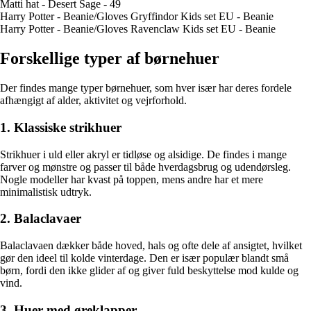
Matti hat - Desert Sage - 49
Harry Potter - Beanie/Gloves Gryffindor Kids set EU - Beanie
Harry Potter - Beanie/Gloves Ravenclaw Kids set EU - Beanie
Forskellige typer af børnehuer
Der findes mange typer børnehuer, som hver især har deres fordele
afhængigt af alder, aktivitet og vejrforhold.
1. Klassiske strikhuer
Strikhuer i uld eller akryl er tidløse og alsidige. De findes i mange
farver og mønstre og passer til både hverdagsbrug og udendørsleg.
Nogle modeller har kvast på toppen, mens andre har et mere
minimalistisk udtryk.
2. Balaclavaer
Balaclavaen dækker både hoved, hals og ofte dele af ansigtet, hvilket
gør den ideel til kolde vinterdage. Den er især populær blandt små
børn, fordi den ikke glider af og giver fuld beskyttelse mod kulde og
vind.
3. Huer med øreklapper