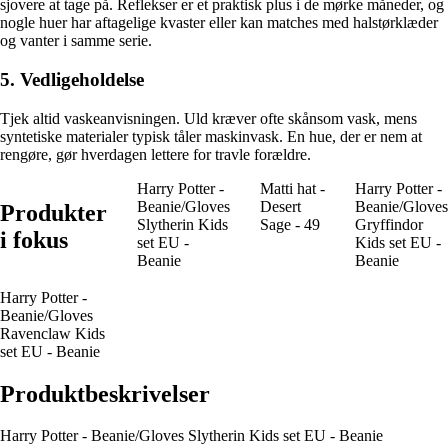
sjovere at tage på. Reflekser er et praktisk plus i de mørke måneder, og
nogle huer har aftagelige kvaster eller kan matches med halstørklæder
og vanter i samme serie.
5. Vedligeholdelse
Tjek altid vaskeanvisningen. Uld kræver ofte skånsom vask, mens
syntetiske materialer typisk tåler maskinvask. En hue, der er nem at
rengøre, gør hverdagen lettere for travle forældre.
Harry Potter -
Matti hat -
Harry Potter -
Beanie/Gloves
Desert
Beanie/Gloves
Produkter
Slytherin Kids
Sage - 49
Gryffindor
i fokus
set EU -
Kids set EU -
Beanie
Beanie
Harry Potter -
Beanie/Gloves
Ravenclaw Kids
set EU - Beanie
Produktbeskrivelser
Harry Potter - Beanie/Gloves Slytherin Kids set EU - Beanie