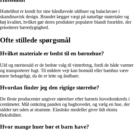
Huttelihut er kendt for sine håndlavede uldhuer og balaclavaer i
skandinavisk design. Brandet lægger vægt på naturlige materialer og
høj kvalitet, hvilket gør deres produkter populære blandt forældre, der
prioriterer bæredygtighed.
Ofte stillede spørgsmål
Hvilket materiale er bedst til en børnehue?
Uld og merinould er de bedste valg til vinterbrug, fordi de både varmer
og transporterer fugt. Til mildere vejr kan bomuld eller bambus være
mere behageligt, da de er lette og åndbare.
Hvordan finder jeg den rigtige størrelse?
De fleste producenter angiver størrelser efter barnets hovedomkreds i
centimeter. Mål omkring panden og baghovedet, og vælg en hue, der
sidder tæt uden at stramme. Elastiske modeller giver lidt ekstra
fleksibilitet.
Hvor mange huer bør et barn have?