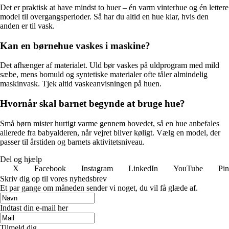
Det er praktisk at have mindst to huer – én varm vinterhue og én lettere
model til overgangsperioder. Så har du altid en hue klar, hvis den
anden er til vask.
Kan en børnehue vaskes i maskine?
Det afhænger af materialet. Uld bør vaskes på uldprogram med mild
sæbe, mens bomuld og syntetiske materialer ofte tåler almindelig
maskinvask. Tjek altid vaskeanvisningen på huen.
Hvornår skal barnet begynde at bruge hue?
Små børn mister hurtigt varme gennem hovedet, så en hue anbefales
allerede fra babyalderen, når vejret bliver køligt. Vælg en model, der
passer til årstiden og barnets aktivitetsniveau.
Del og hjælp
X
Facebook
Instagram
LinkedIn
YouTube
Pin
Skriv dig op til vores nyhedsbrev
Et par gange om måneden sender vi noget, du vil få glæde af.
Indtast din e-mail her
Tilmeld dig