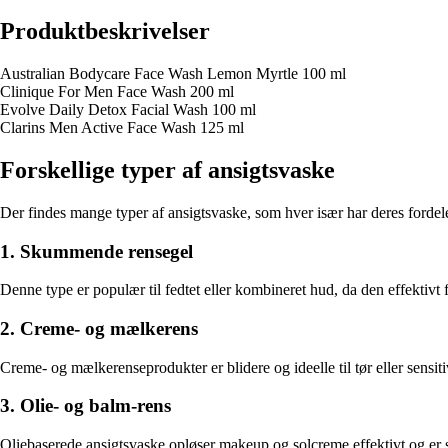
Produktbeskrivelser
Australian Bodycare Face Wash Lemon Myrtle 100 ml
Clinique For Men Face Wash 200 ml
Evolve Daily Detox Facial Wash 100 ml
Clarins Men Active Face Wash 125 ml
Forskellige typer af ansigtsvaske
Der findes mange typer af ansigtsvaske, som hver især har deres forde
1. Skummende rensegel
Denne type er populær til fedtet eller kombineret hud, da den effektivt 
2. Creme- og mælkerens
Creme- og mælkerenseprodukter er blidere og ideelle til tør eller sensit
3. Olie- og balm-rens
Oliebaserede ansigtsvaske opløser makeup og solcreme effektivt og er sæ