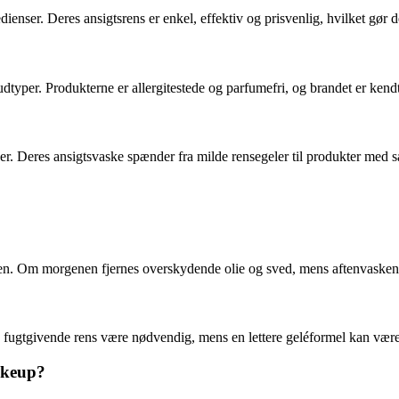
dienser. Deres ansigtsrens er enkel, effektiv og prisvenlig, hvilket gø
udtyper. Produkterne er allergitestede og parfumefri, og brandet er kendt 
. Deres ansigtsvaske spænder fra milde rensegeler til produkter med sal
aften. Om morgenen fjernes overskydende olie og sved, mens aftenvasken
 fugtgivende rens være nødvendig, mens en lettere geléformel kan væ
akeup?