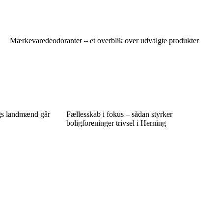
Mærkevaredeodoranter – et overblik over udvalgte produkter
ngs landmænd går
Fællesskab i fokus – sådan styrker
boligforeninger trivsel i Herning