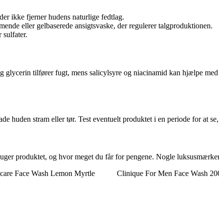
er ikke fjerner hudens naturlige fedtlag.
ende eller gelbaserede ansigtsvaske, der regulerer talgproduktionen.
sulfater.
g glycerin tilfører fugt, mens salicylsyre og niacinamid kan hjælpe med
de huden stram eller tør. Test eventuelt produktet i en periode for at s
 bruger produktet, og hvor meget du får for pengene. Nogle luksusmærker
ycare Face Wash Lemon Myrtle
Clinique For Men Face Wash 20