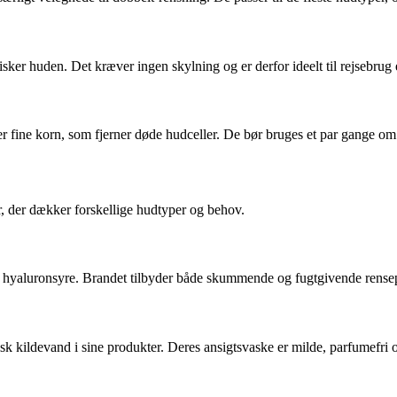
ker huden. Det kræver ingen skylning og er derfor ideelt til rejsebrug el
er fine korn, som fjerner døde hudceller. De bør bruges et par gange om 
r, der dækker forskellige hudtyper og behov.
yaluronsyre. Brandet tilbyder både skummende og fugtgivende renseproduk
k kildevand i sine produkter. Deres ansigtsvaske er milde, parfumefri 