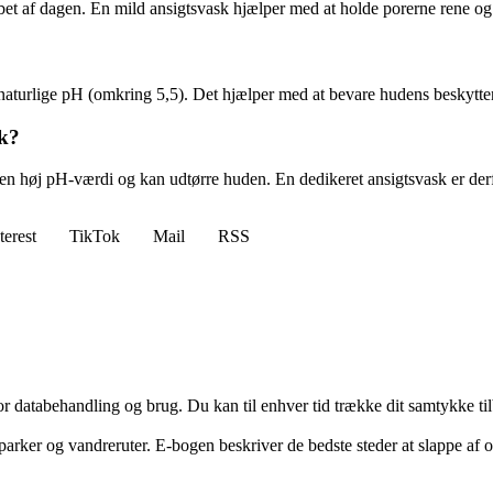
bet af dagen. En mild ansigtsvask hjælper med at holde porerne rene o
aturlige pH (omkring 5,5). Det hjælper med at bevare hudens beskyttend
sk?
 høj pH-værdi og kan udtørre huden. En dedikeret ansigtsvask er derfor
terest
TikTok
Mail
RSS
for databehandling og brug. Du kan til enhver tid trække dit samtykke ti
rker og vandreruter. E-bogen beskriver de bedste steder at slappe af o