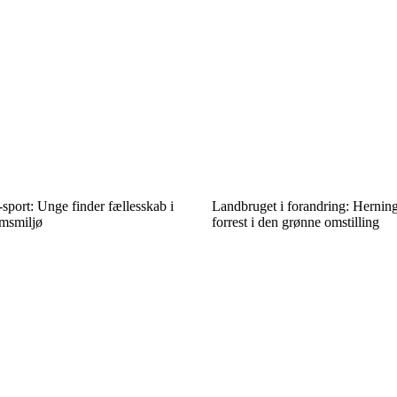
e-sport: Unge finder fællesskab i
Landbruget i forandring: Herni
msmiljø
forrest i den grønne omstilling