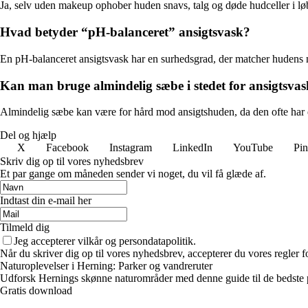
Ja, selv uden makeup ophober huden snavs, talg og døde hudceller i lø
Hvad betyder “pH-balanceret” ansigtsvask?
En pH-balanceret ansigtsvask har en surhedsgrad, der matcher hudens n
Kan man bruge almindelig sæbe i stedet for ansigtsva
Almindelig sæbe kan være for hård mod ansigtshuden, da den ofte har en
Del og hjælp
X
Facebook
Instagram
LinkedIn
YouTube
Pin
Skriv dig op til vores nyhedsbrev
Et par gange om måneden sender vi noget, du vil få glæde af.
Indtast din e-mail her
Tilmeld dig
Jeg accepterer vilkår og persondatapolitik.
Når du skriver dig op til vores nyhedsbrev, accepterer du vores regler 
Naturoplevelser i Herning: Parker og vandreruter
Udforsk Hernings skønne naturområder med denne guide til de bedste pa
Gratis download