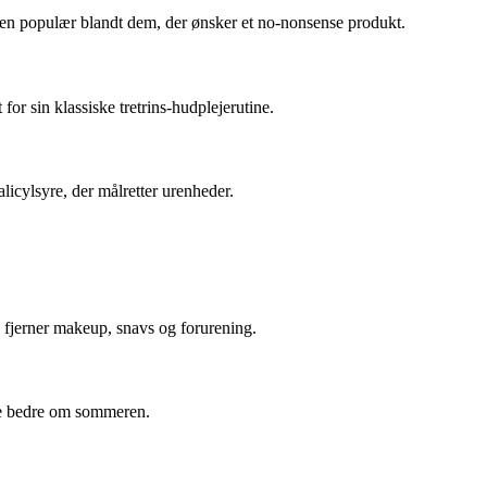
r den populær blandt dem, der ønsker et no-nonsense produkt.
for sin klassiske tretrins-hudplejerutine.
icylsyre, der målretter urenheder.
 fjerner makeup, snavs og forurening.
re bedre om sommeren.