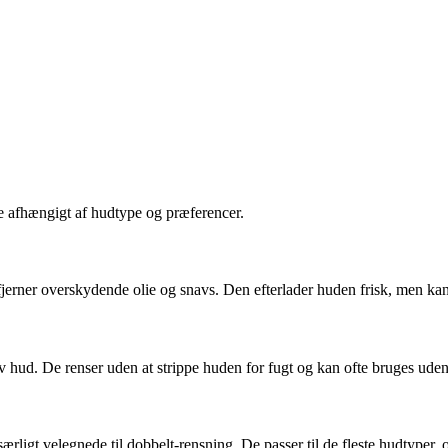
le afhængigt af hudtype og præferencer.
fjerner overskydende olie og snavs. Den efterlader huden frisk, men kan 
iv hud. De renser uden at strippe huden for fugt og kan ofte bruges uden
rligt velegnede til dobbelt-rensning. De passer til de fleste hudtyper, 