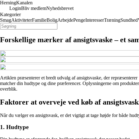
Herning
Kanalen
Login
Bliv medlem
Nyhedsbrevet
Kategorier
Smag
Aktiviteter
Familie
Bolig
Arbejde
Penge
Interesser
Træning
Sundhed
Forskellige mærker af ansigtsvaske – et sam
Artiklen præsenterer et bredt udvalg af ansigtsvaske, der repræsenterer f
matcher din hudtype og dine præferencer. Oplysningerne om produkterne 
overblik.
Faktorer at overveje ved køb af ansigtsvask
Når du vælger en ansigtsvask, er det vigtigt at tage højde for både hudt
1. Hudtype