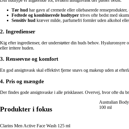
Din hudtype er afgørende for, hvilken ansigtsvask der passer bedst.
Tør hud
har gavn af cremede eller oliebaserede renseprodukter, d
Fedtede og kombinerede hudtyper
trives ofte bedst med skumm
Sensitiv hud
kræver milde, parfumefri formler uden alkohol eller 
2. Ingredienser
Kig efter ingredienser, der understøtter din huds behov. Hyaluronsyre o
eller irritere huden.
3. Renseevne og komfort
En god ansigtsvask skal effektivt fjerne snavs og makeup uden at efterla
4. Pris og mængde
Der findes gode ansigtsvaske i alle prisklasser. Overvej, hvor ofte du
Australian Bod
100 ml
Produkter i fokus
Clarins Men Active Face Wash 125 ml