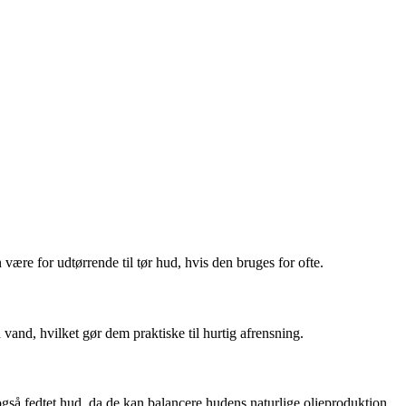
være for udtørrende til tør hud, hvis den bruges for ofte.
 vand, hvilket gør dem praktiske til hurtig afrensning.
også fedtet hud, da de kan balancere hudens naturlige olieproduktion.