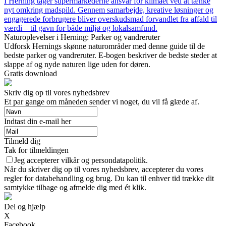
I Herning tager supermarkederne ansvar for klimaet ved at tænke
nyt omkring madspild. Gennem samarbejde, kreative løsninger og
engagerede forbrugere bliver overskudsmad forvandlet fra affald til
værdi – til gavn for både miljø og lokalsamfund.
Naturoplevelser i Herning: Parker og vandreruter
Udforsk Hernings skønne naturområder med denne guide til de
bedste parker og vandreruter. E-bogen beskriver de bedste steder at
slappe af og nyde naturen lige uden for døren.
Gratis download
Skriv dig op til vores nyhedsbrev
Et par gange om måneden sender vi noget, du vil få glæde af.
Indtast din e-mail her
Tilmeld dig
Tak for tilmeldingen
Jeg accepterer vilkår og persondatapolitik.
Når du skriver dig op til vores nyhedsbrev, accepterer du vores
regler for databehandling og brug. Du kan til enhver tid trække dit
samtykke tilbage og afmelde dig med ét klik.
Del og hjælp
X
Facebook