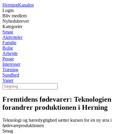
Herning
Kanalen
Login
Bliv medlem
Nyhedsbrevet
Kategorier
Smag
Aktiviteter
Familie
Bolig
Arbejde
Penge
Interesser
Træning
Sundhed
Vaner
Fremtidens fødevarer: Teknologien
forandrer produktionen i Herning
Teknologi og bæredygtighed sætter kursen for en ny æra i
fødevareproduktionen
Smag