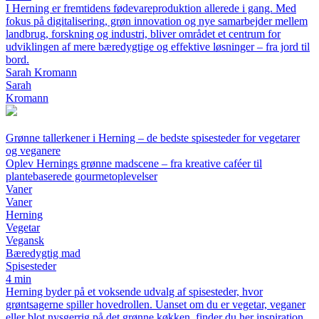
I Herning er fremtidens fødevareproduktion allerede i gang. Med
fokus på digitalisering, grøn innovation og nye samarbejder mellem
landbrug, forskning og industri, bliver området et centrum for
udviklingen af mere bæredygtige og effektive løsninger – fra jord til
bord.
Sarah Kromann
Sarah
Kromann
Grønne tallerkener i Herning – de bedste spisesteder for vegetarer
og veganere
Oplev Hernings grønne madscene – fra kreative caféer til
plantebaserede gourmetoplevelser
Vaner
Vaner
Herning
Vegetar
Vegansk
Bæredygtig mad
Spisesteder
4 min
Herning byder på et voksende udvalg af spisesteder, hvor
grøntsagerne spiller hovedrollen. Uanset om du er vegetar, veganer
eller blot nysgerrig på det grønne køkken, finder du her inspiration