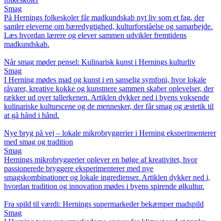
Smag
På Hernings folkeskoler får madkundskab nyt liv som et fag, der
samler eleverne om bæredygtighed, kulturforståelse og samarbejde.
Læs hvordan lærere og elever sammen udvikler fremtidens
madkundskab.
Når smag møder pensel: Kulinarisk kunst i Hernings kulturliv
Smag
I Herning mødes mad og kunst i en sanselig symfoni, hvor lokale
råvarer, kreative kokke og kunstnere sammen skaber oplevelser, der
rækker ud over tallerkenen. Artiklen dykker ned i byens voksende
kulinariske kulturscene og de mennesker, der får smag og æstetik til
at gå hånd i hånd.
Nye bryg på vej – lokale mikrobryggerier i Herning eksperimenterer
med smag og tradition
Smag
Hernings mikrobryggerier oplever en bølge af kreativitet, hvor
passionerede bryggere eksperimenterer med nye
smagskombinationer og lokale ingredienser. Artiklen dykker ned i,
hvordan tradition og innovation mødes i byens spirende ølkultur.
Fra spild til værdi: Hernings supermarkeder bekæmper madspild
Smag