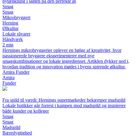
nytænkning i jagten på den perfekte øl
Smag
Smag
Mikrobryggeri
Herning
Ølkultur
Lokale råvarer
Håndværk
2 min
Hernings mikrobryggerier oplever en bølge af kreativitet, hvor
passionerede bryggere eksperimenterer med nye
smagskombinationer og lokale ingredienser. Artiklen dykker ned i,
hvordan tradition og innovation mødes i byens spirende ølkultur.
Amira Funder
Amira
Funder
Fra spild til værdi: Hernings supermarkeder bekæmper madspild
Lokale butikker går forrest i kampen mod madspild og inspirerer
både kunder og kolleger
Smag
Smag
Madspild
Bæredygtighed