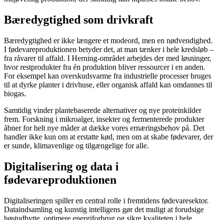
Bæredygtighed som drivkraft
Bæredygtighed er ikke længere et modeord, men en nødvendighed.
I fødevareproduktionen betyder det, at man tænker i hele kredsløb –
fra råvarer til affald. I Herning-området arbejdes der med løsninger,
hvor restprodukter fra én produktion bliver ressourcer i en anden.
For eksempel kan overskudsvarme fra industrielle processer bruges
til at dyrke planter i drivhuse, eller organisk affald kan omdannes til
biogas.
Samtidig vinder plantebaserede alternativer og nye proteinkilder
frem. Forskning i mikroalger, insekter og fermenterede produkter
åbner for helt nye måder at dække vores ernæringsbehov på. Det
handler ikke kun om at erstatte kød, men om at skabe fødevarer, der
er sunde, klimavenlige og tilgængelige for alle.
Digitalisering og data i
fødevareproduktionen
Digitaliseringen spiller en central rolle i fremtidens fødevaresektor.
Dataindsamling og kunstig intelligens gør det muligt at forudsige
høstudbytte, optimere energiforbrug og sikre kvaliteten i hele