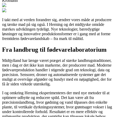
Kromann
I takt med at verden forandrer sig, ændrer vores måde at producere
og tænke mad på sig også. I Herning og det midtjyske område
mærkes udviklingen tydeligt. Nye teknologier, bæredygtige
løsninger og innovative produktionsformer er i gang med at forme
fremtidens fødevarelandskab – fra mark til måltid.
Fra landbrug til fødevarelaboratorium
Midtjylland har længe været præget af stærke landbrugstraditioner,
men i dag er det ikke kun markerne, der producerer mad. Moderne
fødevareproduktion handler i stigende grad om teknologi, data og
præcision. Sensorer, droner og automatiserede systemer gør det
muligt at overvåge afgrøder og husdyr med en nøjagtighed, der for
få år siden virkede utænkelig.
I og omkring Herning eksperimenteres der med nye metoder til at
optimere udbytte og reducere spild. Det kan være alt fra
præcisionslandbrug, hvor gødning og vand tilpasses den enkelte
plante, til vertikale dyrkningssystemer, hvor grøntsager vokser i lag
under kontrollerede forhold. Resultatet er en mere effektiv og
miljøvenlig produktion, der samtidig kan tilpasses lokale behov.