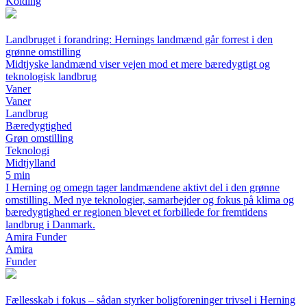
Kolding
Landbruget i forandring: Hernings landmænd går forrest i den
grønne omstilling
Midtjyske landmænd viser vejen mod et mere bæredygtigt og
teknologisk landbrug
Vaner
Vaner
Landbrug
Bæredygtighed
Grøn omstilling
Teknologi
Midtjylland
5 min
I Herning og omegn tager landmændene aktivt del i den grønne
omstilling. Med nye teknologier, samarbejder og fokus på klima og
bæredygtighed er regionen blevet et forbillede for fremtidens
landbrug i Danmark.
Amira Funder
Amira
Funder
Fællesskab i fokus – sådan styrker boligforeninger trivsel i Herning