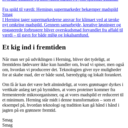
Fra spild til værdi: Hernings supermarkeder bekæmper madspild
Smag
I Herning tager supermarkederne ansvar for klimaet ved at tænke
nyt omkring madspild. Gennem samarbejde, kreative løsninger og
engagerede forbrugere bliver overskudsmad forvandlet fra affald til
værdi – til gavn for både miljø og lokalsamfund.
Et kig ind i fremtiden
Når man ser på udviklingen i Herning, bliver det tydeligt, at
fremtidens fødevarer ikke kun handler om, hvad vi spiser, men også
om, hvordan vi producerer det. Teknologien giver nye muligheder
for at skabe mad, der er både sund, bæredygtig og lokalt forankret.
Om få år kan det være helt almindeligt, at vores grøntsager dyrkes i
vertikale anlæg tæt på bymidten, at vores proteiner kommer fra
fermenterede mikroorganismer, og at vores madspild er reduceret til
et minimum. Herning står midt i denne transformation – som et
eksempel på, hvordan teknologi og tradition kan gå hånd i hånd i
jagten på en grønnere fremtid.
Smag
Smag