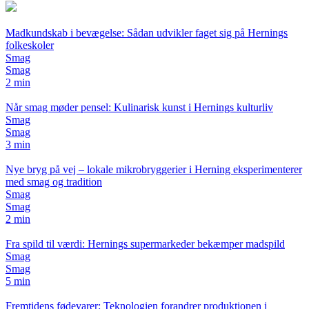
Madkundskab i bevægelse: Sådan udvikler faget sig på Hernings
folkeskoler
Smag
Smag
2 min
Når smag møder pensel: Kulinarisk kunst i Hernings kulturliv
Smag
Smag
3 min
Nye bryg på vej – lokale mikrobryggerier i Herning eksperimenterer
med smag og tradition
Smag
Smag
2 min
Fra spild til værdi: Hernings supermarkeder bekæmper madspild
Smag
Smag
5 min
Fremtidens fødevarer: Teknologien forandrer produktionen i