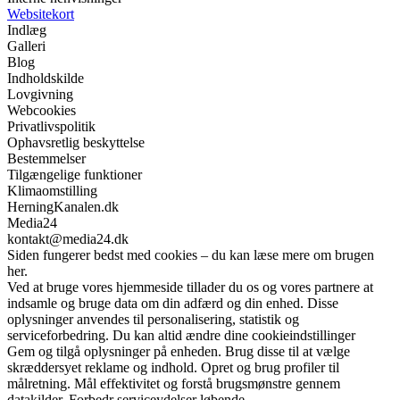
Websitekort
Indlæg
Galleri
Blog
Indholdskilde
Lovgivning
Webcookies
Privatlivspolitik
Ophavsretlig beskyttelse
Bestemmelser
Tilgængelige funktioner
Klimaomstilling
HerningKanalen.dk
Media24
kontakt@media24.dk
Siden fungerer bedst med cookies – du kan læse mere om brugen
her.
Ved at bruge vores hjemmeside tillader du os og vores partnere at
indsamle og bruge data om din adfærd og din enhed. Disse
oplysninger anvendes til personalisering, statistik og
serviceforbedring. Du kan altid ændre dine cookieindstillinger
Gem og tilgå oplysninger på enheden. Brug disse til at vælge
skræddersyet reklame og indhold. Opret og brug profiler til
målretning. Mål effektivitet og forstå brugsmønstre gennem
datakilder. Forbedr serviceydelser løbende