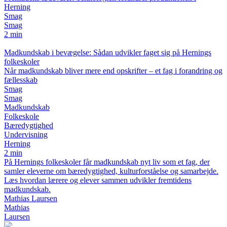
Herning
Smag
Smag
2 min
Madkundskab i bevægelse: Sådan udvikler faget sig på Hernings
folkeskoler
Når madkundskab bliver mere end opskrifter – et fag i forandring og
fællesskab
Smag
Smag
Madkundskab
Folkeskole
Bæredygtighed
Undervisning
Herning
2 min
På Hernings folkeskoler får madkundskab nyt liv som et fag, der
samler eleverne om bæredygtighed, kulturforståelse og samarbejde.
Læs hvordan lærere og elever sammen udvikler fremtidens
madkundskab.
Mathias Laursen
Mathias
Laursen