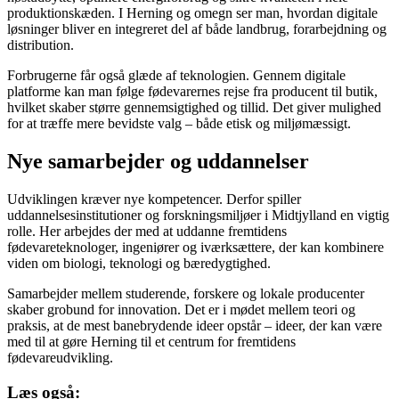
produktionskæden. I Herning og omegn ser man, hvordan digitale
løsninger bliver en integreret del af både landbrug, forarbejdning og
distribution.
Forbrugerne får også glæde af teknologien. Gennem digitale
platforme kan man følge fødevarernes rejse fra producent til butik,
hvilket skaber større gennemsigtighed og tillid. Det giver mulighed
for at træffe mere bevidste valg – både etisk og miljømæssigt.
Nye samarbejder og uddannelser
Udviklingen kræver nye kompetencer. Derfor spiller
uddannelsesinstitutioner og forskningsmiljøer i Midtjylland en vigtig
rolle. Her arbejdes der med at uddanne fremtidens
fødevareteknologer, ingeniører og iværksættere, der kan kombinere
viden om biologi, teknologi og bæredygtighed.
Samarbejder mellem studerende, forskere og lokale producenter
skaber grobund for innovation. Det er i mødet mellem teori og
praksis, at de mest banebrydende ideer opstår – ideer, der kan være
med til at gøre Herning til et centrum for fremtidens
fødevareudvikling.
Læs også: