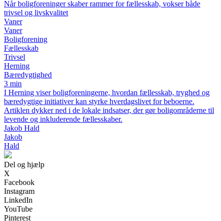
Når boligforeninger skaber rammer for fællesskab, vokser både
trivsel og livskvalitet
Vaner
Vaner
Boligforening
Fællesskab
Trivsel
Herning
Bæredygtighed
3 min
I Herning viser boligforeningerne, hvordan fællesskab, tryghed og
bæredygtige initiativer kan styrke hverdagslivet for beboerne.
Artiklen dykker ned i de lokale indsatser, der gør boligområderne til
levende og inkluderende fællesskaber.
Jakob Hald
Jakob
Hald
Del og hjælp
X
Facebook
Instagram
LinkedIn
YouTube
Pinterest