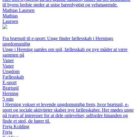
til byens bedste steder at spise bæredygtigt og velsmagende.
Mathias Laursen
Mathias
Laursen
Fra brætspil til e-sport: Unge finder fællesskab i Hernings
ungdomsmiljø
Unge i Herning samles om spil, fællesskab og nye måder at være
sammen på
Vaner
Vaner
Ungdom
Fællesskab
E-sport
Brætspil
Herning
5 min
I Herning vokser et levende ungdomsmiljø frem, hvor brætspil, e-
sport og sociale aktiviteter skaber nye fællesskaber. Her mødes unge
på tværs af interesser for at dele oplevelser, udfordre hinanden og
finde et sted, de hører til.
Freja Kolding
Freja