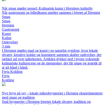
Når smag møder pensel: Kulinarisk kunst i Hernings kulturliv
Når gastronomi og billedkunst smelter sammen i hjertet af Herning
Smag
Smag
Herning
Gastronomi
Kunst
Kultur
Oplevelser
3 min
I Herning mødes mad og kunst i en sanselig symfoni, hvor lokale
råvarer, kreative kokke og kunstnere sammen skaber oplevelser, der
rækker ud over tallerkenen. Artiklen dykker ned i byens voksende
kulinariske kulturscene og de mennesker, der får smag og æstetik til
at gå hånd i hånd.
Freja Kolding
Freja
Kolding
Nye bryg på vej – lokale mikrobryggerier i Herning eksperimenterer
med smag og tradition
Små bryggerier i Herning forener lokale råvarer, tradition og