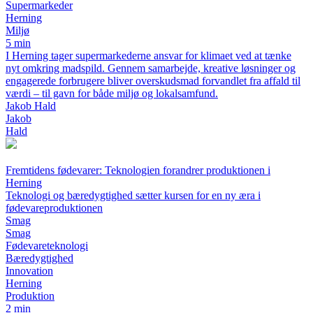
Supermarkeder
Herning
Miljø
5 min
I Herning tager supermarkederne ansvar for klimaet ved at tænke
nyt omkring madspild. Gennem samarbejde, kreative løsninger og
engagerede forbrugere bliver overskudsmad forvandlet fra affald til
værdi – til gavn for både miljø og lokalsamfund.
Jakob Hald
Jakob
Hald
Fremtidens fødevarer: Teknologien forandrer produktionen i
Herning
Teknologi og bæredygtighed sætter kursen for en ny æra i
fødevareproduktionen
Smag
Smag
Fødevareteknologi
Bæredygtighed
Innovation
Herning
Produktion
2 min