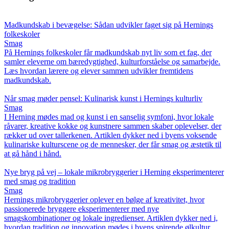
Madkundskab i bevægelse: Sådan udvikler faget sig på Hernings
folkeskoler
Smag
På Hernings folkeskoler får madkundskab nyt liv som et fag, der
samler eleverne om bæredygtighed, kulturforståelse og samarbejde.
Læs hvordan lærere og elever sammen udvikler fremtidens
madkundskab.
Når smag møder pensel: Kulinarisk kunst i Hernings kulturliv
Smag
I Herning mødes mad og kunst i en sanselig symfoni, hvor lokale
råvarer, kreative kokke og kunstnere sammen skaber oplevelser, der
rækker ud over tallerkenen. Artiklen dykker ned i byens voksende
kulinariske kulturscene og de mennesker, der får smag og æstetik til
at gå hånd i hånd.
Nye bryg på vej – lokale mikrobryggerier i Herning eksperimenterer
med smag og tradition
Smag
Hernings mikrobryggerier oplever en bølge af kreativitet, hvor
passionerede bryggere eksperimenterer med nye
smagskombinationer og lokale ingredienser. Artiklen dykker ned i,
hvordan tradition og innovation mødes i byens spirende ølkultur.