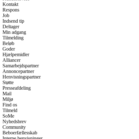
Kontakt
Respons
Job
Indsend tip
Deltager
Min adgang
Tilmelding
Beløb
Goder
Hjælpemidler
Alliancer
Samarbejdspartner
Annoncepartner
Henvisningspartner
Støtte
Presseafdeling
Mail
Miljø
Find os
Tilmeld
SoMe
Nyhedsbrev
Community
Beboerfællesskab
Interne henvisninger