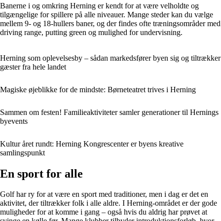
Banerne i og omkring Herning er kendt for at være velholdte og
tilgængelige for spillere på alle niveauer. Mange steder kan du vælge
mellem 9- og 18-hullers baner, og der findes ofte træningsområder med
driving range, putting green og mulighed for undervisning.
Herning som oplevelsesby – sådan markedsfører byen sig og tiltrækker
gæster fra hele landet
Magiske øjeblikke for de mindste: Børneteatret trives i Herning
Sammen om festen! Familieaktiviteter samler generationer til Hernings
byevents
Kultur året rundt: Herning Kongrescenter er byens kreative
samlingspunkt
En sport for alle
Golf har ry for at være en sport med traditioner, men i dag er det en
aktivitet, der tiltrækker folk i alle aldre. I Herning-området er der gode
muligheder for at komme i gang – også hvis du aldrig har prøvet at
svinge en kølle før. Mange klubber tilbyder introduktionsforløb, hvor