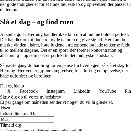
der gode muligheder for at finde fællesskab og oplevelser, der passer til
dit tempo.
Slå et slag – og find roen
At spille golf i Herning handler ikke kun om at ramme bolden perfekt.
Det handler om at finde ro, nyde naturen og give sig tid. Her kan du
mærke vinden i håret, høre fuglene i trætoppene og lade tankerne falde
til ro mellem slagene. Det er en sport, der forener koncentration og
afslapning – og som passer perfekt til det midtjyske landskab.
Så næste gang du har brug for en pause fra hverdagen, så slå et slag for
Herning. Her venter grønne omgivelser, frisk luft og en oplevelse, der
både udfordrer og beroliger.
Del og hjælp
X
Facebook
Instagram
LinkedIn
YouTube
Pin
Skriv dig op til vores nyhedsbrev
Et par gange om måneden sender vi noget, du vil få glæde af.
Indtast din e-mail her
Tilmeld dig
Jeg accepterer vilkår og persondatapolitik.