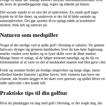
du lærer de grundlæggende slag, regler og etikette på banen.
Det sociale aspekt er en stor del af oplevelsen. En runde golf tager
typisk tre til fire timer, og undervejs er der tid til både samtale og
naturoplevelser. Det gør sporten til en oplagt måde at kombinere
motion, frisk luft og samvær på.
Naturen som medspiller
Noget af det særlige ved at spille golf i Herning er naturen. De grønne
fairways slynger sig gennem landskaber, hvor du kan høre fuglesang,
mærke vinden over heden og se lyset skifte over de åbne marker.
Mange baner er anlagt, så de følger terrænet naturligt, og du får en
fornemmelse af at være en del af landskabet snarere end blot gæst i det.
Forår og sommer byder på frodige omgivelser og lange dage, mens
efteråret klæder banerne i gyldne farver. Selv vinteren kan have sin
charme, når frosten lægger et let skær over græsset, og spillet bliver en
stille oplevelse i den kolde luft.
Praktiske tips til din golftur
Hvis du planlægger en dag med golf i Herning, er der nogle ting, der