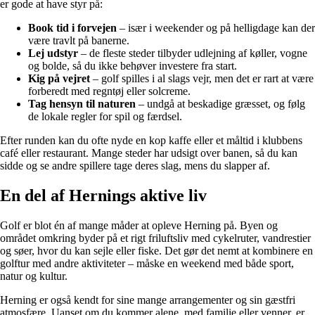
er gode at have styr på:
Book tid i forvejen
– især i weekender og på helligdage kan der
være travlt på banerne.
Lej udstyr
– de fleste steder tilbyder udlejning af køller, vogne
og bolde, så du ikke behøver investere fra start.
Kig på vejret
– golf spilles i al slags vejr, men det er rart at være
forberedt med regntøj eller solcreme.
Tag hensyn til naturen
– undgå at beskadige græsset, og følg
de lokale regler for spil og færdsel.
Efter runden kan du ofte nyde en kop kaffe eller et måltid i klubbens
café eller restaurant. Mange steder har udsigt over banen, så du kan
sidde og se andre spillere tage deres slag, mens du slapper af.
En del af Hernings aktive liv
Golf er blot én af mange måder at opleve Herning på. Byen og
området omkring byder på et rigt friluftsliv med cykelruter, vandrestier
og søer, hvor du kan sejle eller fiske. Det gør det nemt at kombinere en
golftur med andre aktiviteter – måske en weekend med både sport,
natur og kultur.
Herning er også kendt for sine mange arrangementer og sin gæstfri
atmosfære. Uanset om du kommer alene, med familie eller venner, er