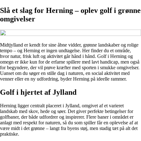
Slå et slag for Herning – oplev golf i grønne
omgivelser
Midtjylland er kendt for sine åbne vidder, grønne landskaber og rolige
tempo – og Herning er ingen undtagelse. Her finder du et område,
hvor natur, frisk luft og aktivitet går hånd i hånd. Golf i Herning og
omegn er ikke kun for de erfarne spillere med lavt handicap, men også
for begyndere, der vil prøve kræfter med sporten i smukke omgivelser.
Uanset om du søger en stille dag i naturen, en social aktivitet med
venner eller en ny udfordring, byder Herning på ideelle rammer.
Golf i hjertet af Jylland
Herning ligger centralt placeret i Jylland, omgivet af et varieret
landskab med skov, hede og søer. Det giver perfekte betingelser for
golfbaner, der både udfordrer og inspirerer. Flere baner i området er
anlagt med respekt for naturen, så du som spiller får en oplevelse af at
være midt i det grønne – langt fra byens støj, men stadig tæt på alt det
praktiske.